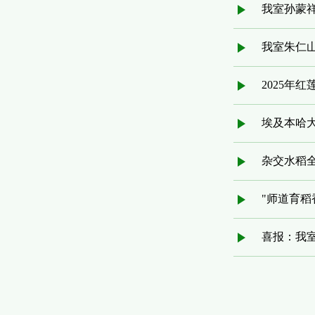
我室孙蒙祥
我室朱仁山
2025年
埃及本哈大
杂交水稻
"师道育稻
喜报：我室