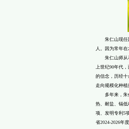
朱仁山现任
人。因为常年在
朱仁山师从
上世纪
90
年代，
的信念，历经十
走向规模化种植
多年来，朱
热、耐盐、镉低
项、发明专利
5
省
2024-2026
年