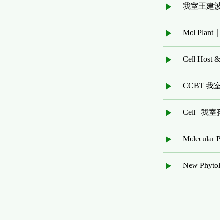
我室王建波
Cell H
COBT|
Cell 
Molecu
New P