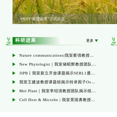
MDPI“朱英国奖”正式设立
科研进展
更多
Nature communications|我室蔡强教授团队揭示水稻与纹枯病菌互作过程中的跨界RNAi机制
New Phytologist｜我室储昭辉教授团队揭示铜转运子调控的叶片胞内响应铜诱导的植物免疫反应新机制。
JIPB丨我室新立开放课题揭示SERL1通过磷酸化稳定OsALDH2B1，促进水稻耐碱性与粒长的新机制
我室王建波教授课题组揭示转录因子OsGLK1在籼粳亚种间杂交稻中的转录调控网络
Mol Plant｜我室李绍清教授团队揭示组蛋白甲基化阅读器调控水稻抗病性与产量的表观遗传新机制
Cell Host & Microbe | 我室胥国勇教授团队提出植物内生菌遗传赋能，实现ETI广谱抗病的策略
转：奔走四十年，这位武大“斗虫士”让水稻不怕虫