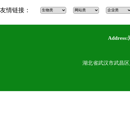
友情链接：
Addre
湖北省武汉市武昌区八一
我室柏连阳院士和何光存教授荣获第四届全国创新争先