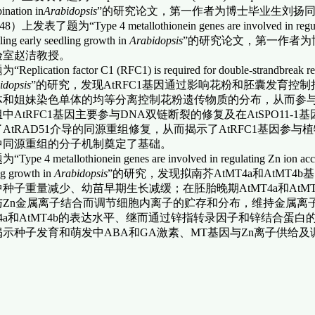
ination in
Arabidopsis
”
的研究论文，
第一作者为博士毕业生刘扬
.748）上发表了
题为“
Type 4 metallothionein genes
are involved in regu
lling early seedling growth in
Arabidopsis
”的研究论文，第一作者
验室赵洁教授。
lication factor C1 (RFC1) is required for double-strandbreak rep
idopsis
”的研究，发现AtRFC1基因通过影响花粉和胚囊发育控制
体和姐妹染色单体的均等分离控制花粉遗传物质的分布，从而参
中AtRFC1基因主要参与DNA双链断裂的修复及在AtSPO11
AtRAD51介导的同源重组修复，从而揭示了AtRFC1基因参
中同源重组的分子机制奠定了基础。
e 4 metallothionein genes are involved in regulating Zn ion accumu
ng growth in
Arabidopsis
”的研究，发现拟南芥AtMT4a和AtMT
种子重量减少、幼苗早期生长减缓；在胚胎晚期AtMT4a和AtMT4
与
Zn
金属离子结合而调节细胞内离子的贮存和分布，维持金属离
T4a和AtMT4b的表达水平、继而通过锌指转录因子和锌结合
揭示种子发育和萌发中ABA和GA激素、MT基因与Zn离子供给