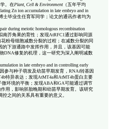
同学。在
Plant, Cell & Environment
（五年平均
lating Zn ion accumulation in late embryo and in
为博士毕业生任育军同学；论文的通讯作者均为
air during meiotic homologous recombination
拟南芥角果的育性；发现AtRFC1通过影响同源
与花粉母细胞减数分裂的过程；在减数分裂的同
-1基因的下游通路中发挥作用，并且，该基因可能
与植物DNA修复的机理，这一研究为深入阐明减数
lation in late embryo and in controlling early
4b基因参与种子萌发及幼苗早期发育，RNAi转基因
b特异表达；发现AtMT4a和AtMT4b蛋白主要
子微环境的平衡；发现
ABA
和GA可能通过调节
蛋白的作用，影响胚胎晚期和幼苗早期发育。该研究
及调控之间的关系具有重要的意
义。