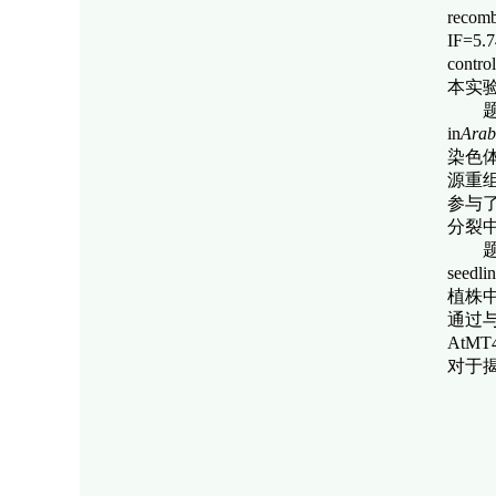
recomb
IF=5
contro
本实
题为“Rep
in
Arab
染色
源重组
参与了
分裂
题为“Typ
seedli
植株中
通过
AtM
对于